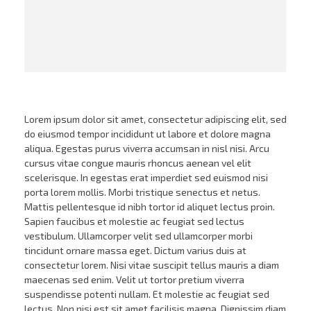
Lorem ipsum dolor sit amet, consectetur adipiscing elit, sed
do eiusmod tempor incididunt ut labore et dolore magna
aliqua. Egestas purus viverra accumsan in nisl nisi. Arcu
cursus vitae congue mauris rhoncus aenean vel elit
scelerisque. In egestas erat imperdiet sed euismod nisi
porta lorem mollis. Morbi tristique senectus et netus.
Mattis pellentesque id nibh tortor id aliquet lectus proin.
Sapien faucibus et molestie ac feugiat sed lectus
vestibulum. Ullamcorper velit sed ullamcorper morbi
tincidunt ornare massa eget. Dictum varius duis at
consectetur lorem. Nisi vitae suscipit tellus mauris a diam
maecenas sed enim. Velit ut tortor pretium viverra
suspendisse potenti nullam. Et molestie ac feugiat sed
lectus. Non nisi est sit amet facilisis magna. Dignissim diam